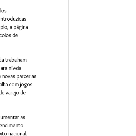
dos 
ntroduzidas 
lo, a página 
colos de 
da trabalham 
ara níveis 
 novas parcerias 
alha com jogos 
de varejo de 
aumentar as 
tendimento 
ito nacional.