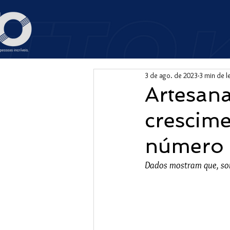
3 de ago. de 2023
3 min de l
Artesan
crescim
número d
Dados mostram que, so