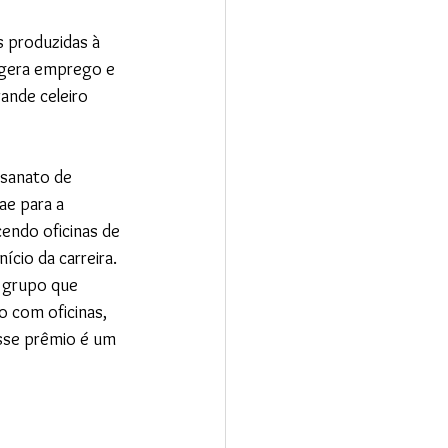
s produzidas à 
 gera emprego e 
ande celeiro 
esanato de 
ae para a 
endo oficinas de 
ício da carreira.
m grupo que 
 com oficinas, 
Esse prêmio é um 