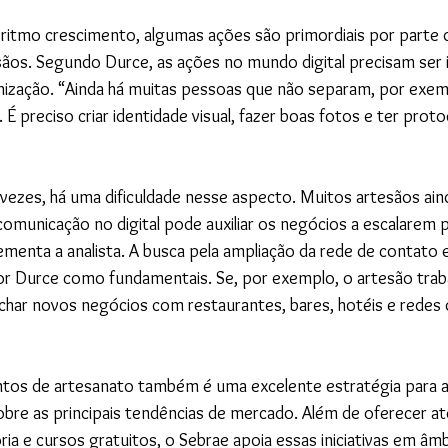
ritmo crescimento, algumas ações são primordiais por parte 
os. Segundo Durce, as ações no mundo digital precisam ser i
nização. “Ainda há muitas pessoas que não separam, por exemp
 É preciso criar identidade visual, fazer boas fotos e ter proto
ezes, há uma dificuldade nesse aspecto. Muitos artesãos ain
omunicação no digital pode auxiliar os negócios a escalarem p
ementa a analista. A busca pela ampliação da rede de contato e
 Durce como fundamentais. Se, por exemplo, o artesão trab
fechar novos negócios com restaurantes, bares, hotéis e redes 
ntos de artesanato também é uma excelente estratégia para 
sobre as principais tendências de mercado. Além de oferecer a
ria e cursos gratuitos, o Sebrae apoia essas iniciativas em âmb