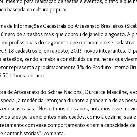
ou mesmo para realização de festas e eventos, o fato é que 
ida baseada na cultura popular.
ema de Informações Cadastrais do Artesanato Brasileiros (Sic
mero de artesãos mais que dobrou de janeiro a agosto. A pl
 mil profissionais do segmento que optaram em se cadastrar. 
u 918 cadastros e, em agosto, 2019 novos integrantes. O pa
e artesãos, sendo a maioria constituída de mulheres que vive
etor representa aproximadamente 3% do Produto Interno Brut
 50 bilhões por ano.
ra de Artesanato do Sebrae Nacional, Durcelice Mascêne, a 
special, à tendência reforçada durante a pandemia de as pes
as em suas casas. “Nos últimos dois anos, notamos esse movi
novos ares para ambientes mais usados, como a cozinha, sala e 
iretamente com esse comportamento e tem a capacidade de g
de contar histórias”, comenta.