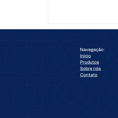
Navegação:
Início
Produtos
Sobre nós
Artesanato movimenta
Contato
100 bilhões de reais por
ano no Brasil