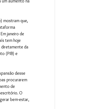
há um aumento na 
ab) mostram que, 
ataforma 
Em janeiro de 
ís tem hoje 
m diretamente da 
o (PIB) e 
expansão desse 
soas procurarem 
mento de 
escritório. O 
erar bem-estar, 