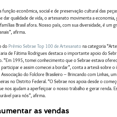
 a função econômica, social e de preservação cultural das peça
e dar qualidade de vida, o artesanato movimenta a economia,
famílias Brasil afora. Nosso país, com sua diversidade, é um gr
anais”, afirma.
o do
 Prêmio Sebrae Top 100 de Artesanato
 na categoria “Art
Maria de Fátima Rodrigues destaca o importante apoio do Sebr
o. “Em 1995, tomei conhecimento que o Sebrae estava oferec
participar e assim comecei a bordar”, conta a artesã sobre o in
 Associação do Folclore Brasileiro – Brincando com Linhas, u
iras no Distrito Federal. “O Sebrae nos apoia desde o começo
ue nos ajudam a aperfeiçoar o nosso trabalho e gerar renda. 
rável para nós”, afirma.
aumentar as vendas