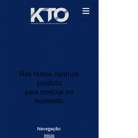
Não temos nenhum
produto
para mostrar no
momento.
Navegação:
Início