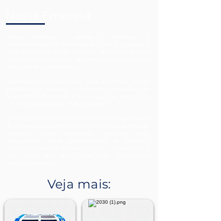
Nossa Empresa
Nossa empresa se dedida a fabricação e
comercialização de maquinas de corte e gravação a
laser, fornecimento de peças e assistência técnica
especializada em nosso seguimento inclusive para
máquinas de outras marcas.
Trabalhando continuamente para aprimorar nossos
produtos e serviços, oferecendo produtos de
qualidade comprovada e tecnologia de ponta para
um mercado cada vez mais exigente.
Em nosso portfólio contamos com uma vasta gama
de produtos para atender os mais variados setores de
mercado, como artesanato, indústria têxtil,
comunicação visual, personalização de produtos,
indústria calçadista, maquetes e etc... Resumindo o
que somos em uma única frase: "Fabricamos
Máquinas Incríveis"
Veja mais: