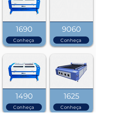
1690
9060
Conheça
Conheça
1490
1625
Conheça
Conheça
Ver tudo