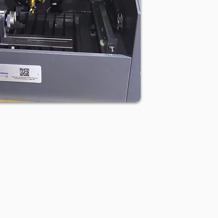
FIBER
New Category