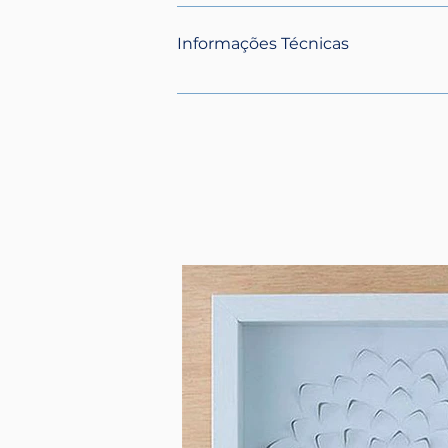
Garantia mecânica, eletrônica e estrut
qualquer defeito de fabricação. Consu
Informações Técnicas
espelhos 6 meses de garantia contra de
- Sistema de Resfriamento por Chiller
Exaustão – Incluso exaustor de - Tubo
Compressor de Ar ACO-001 - Sistema 
geração que permite cortar e gravar
necessidade de interromper o processo
parâmetros - Comunicação por Wi-Fi