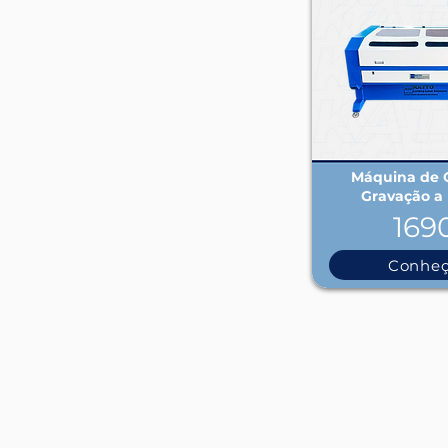
Máquina de C
Gravação a 
169
Conhe