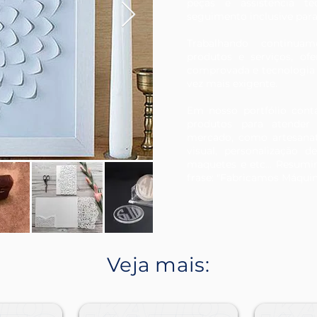
peças e assistência té
seguimento inclusive par
Trabalhando continua
produtos e serviços, of
comprovada e tecnologia
vez mais exigente.
Em nosso portfólio co
produtos para atender
mercado, como artesanato
visual, personalização de
maquetes e etc... Resum
frase: "Fabricamos Máquina
Veja mais: