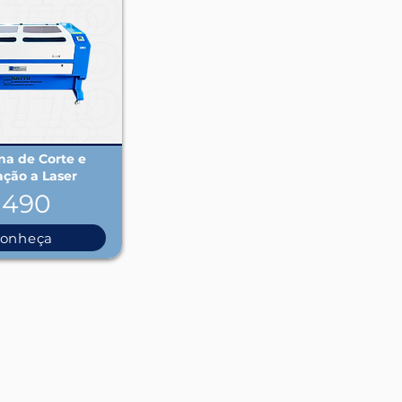
a de Corte e
ação a Laser
1490
onheça