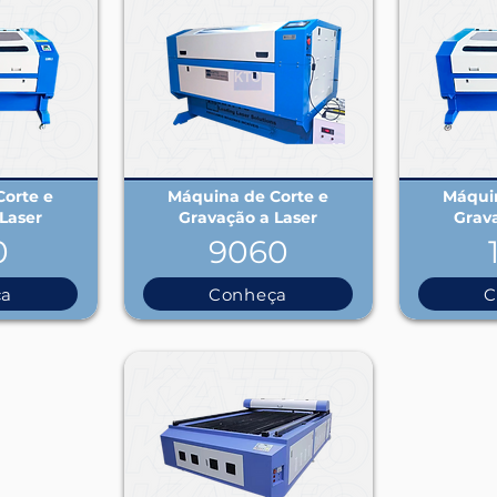
orte e
Máquina de Corte e
Máquin
Laser
Gravação a Laser
Grav
0
9060
ça
Conheça
C