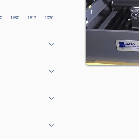
90
1690
1812
1020
1325
1625
2030
FIBER UV
m entrega técnica,
é três dias, incluso no
dores.