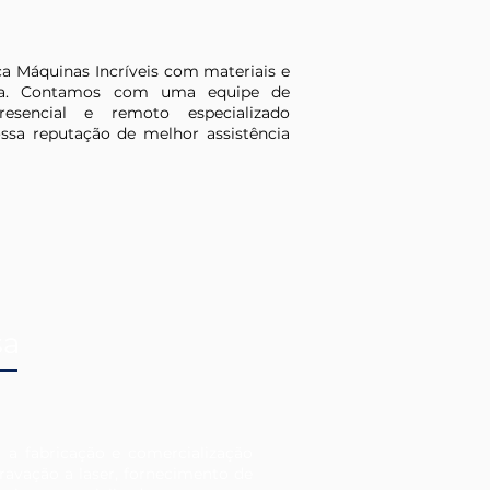
a Máquinas Incríveis com materiais e
nta. Contamos com uma equipe de
resencial e remoto especializado
ssa reputação de melhor assistência
sa
 a fabricação e comercialização
ravação a laser, fornecimento de