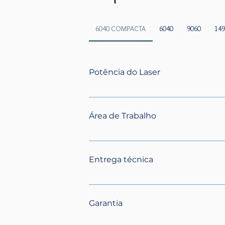
6040 COMPACTA
6040
9060
14
Potência do Laser
70W
Área de Trabalho
600mm x 400mm
Entrega técnica
Todos os nossos equipamentos possue
instalação e treinamento no local de at
Garantia
valor do equipamento para dois opera