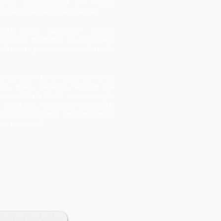
cnica especializada em nosso
a máquinas de outras marcas.
mente para aprimorar nossos
erecendo produtos de qualidade
 de ponta para um mercado cada
ntamos com uma vasta gama de
 os mais variados setores de
, indústria têxtil, comunicação
 produtos, indústria calçadista,
indo o que somos em uma única
s Incríveis"