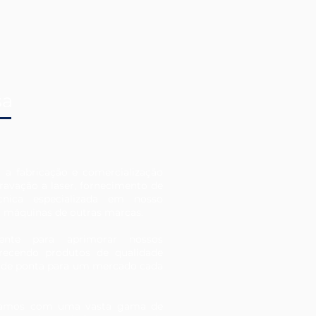
sa
 a fabricação e comercialização
ravação a laser, fornecimento de
cnica especializada em nosso
a máquinas de outras marcas.
mente para aprimorar nossos
erecendo produtos de qualidade
 de ponta para um mercado cada
ntamos com uma vasta gama de