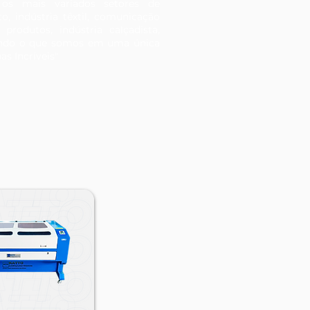
 os mais variados setores de
, indústria têxtil, comunicação
 produtos, indústria calçadista,
indo o que somos em uma única
s Incríveis"