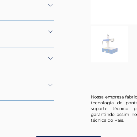
ural de 3 anos contra
m entrega técnica,
é três dias, incluso no
dores
Nossa empresa fabric
cia 30 watts - Sistema
tecnologia de pon
 gravar sem a
suporte técnico p
garantindo assim no
 para atribuir novos
técnica do País.