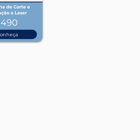
a de Corte e
ação a Laser
1490
onheça