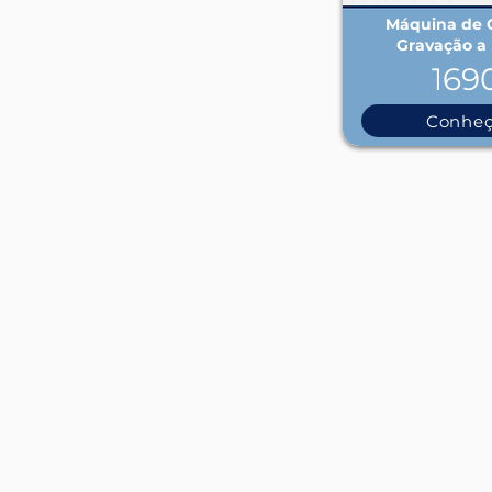
Máquina de C
Gravação a 
169
Conhe