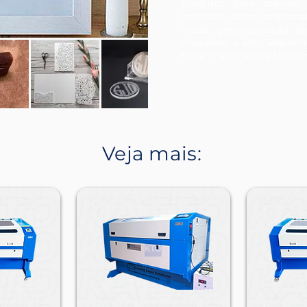
produtos para atender
mercado, como artesanato
visual, personalização de
maquetes e etc... Resum
frase: "Fabricamos Máquina
Veja mais: