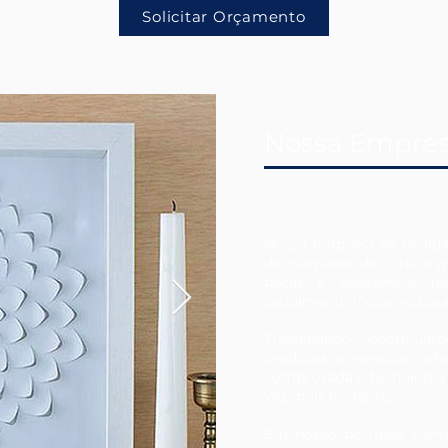
Solicitar Orçamento
Nossa Empre
Nossa empresa se dedida
de maquinas de corte e g
peças e assistência té
seguimento inclusive par
Trabalhando continua
produtos e serviços, of
comprovada e tecnologia
vez mais exigente.
Em nosso portfólio co