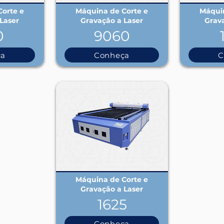
orte e
Máquina de Corte e
Máquin
Laser
Gravação a Laser
Grav
0
9060
ça
Conheça
C
Máquina de Corte e
Gravação a Laser
1625
Conheça