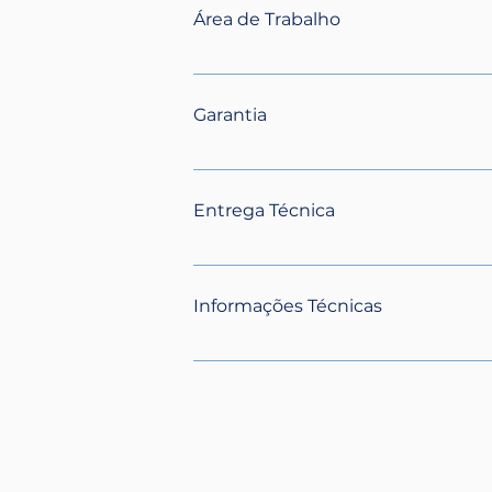
Área de Trabalho
200mm x 200mm
Garantia
Garantia mecânica, eletrônica e estrut
qualquer defeito de fabricação.
Entrega Técnica
Todos os nossos equipamentos possue
instalação e treinamento no local de at
Informações Técnicas
valor do equipamento para dois opera
- Sistema de Resfriamento a ar - Potên
EZCAD de última geração que permite
necessidade de interromper o processo
parâmetros. - Comunicação por Wi-Fi